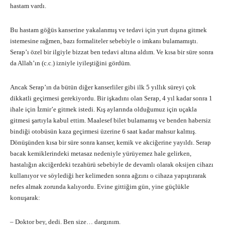
hastam vardı.
Bu hastam göğüs kanserine yakalanmış ve tedavi için yurt dışına gitmek
istemesine rağmen, bazı formaliteler sebebiyle o imkanı bulamamıştı.
Serap’ı özel bir ilgiyle bizzat ben tedavi altına aldım. Ve kısa bir süre sonra
da Allah’ın (c.c.) izniyle iyileştiğini gördüm.
Ancak Serap’ın da bütün diğer kanserliler gibi ilk 5 yıllık süreyi çok
dikkatli geçirmesi gerekiyordu. Bir işkadını olan Serap, 4 yıl kadar sonra 1
ihale için İzmir’e gitmek istedi. Kış aylarında olduğumuz için uçakla
gitmesi şartıyla kabul ettim. Maalesef bilet bulamamış ve benden habersiz
bindiği otobüsün kaza geçirmesi üzerine 6 saat kadar mahsur kalmış.
Dönüşünden kısa bir süre sonra kanser, kemik ve akciğerine yayıldı. Serap
bacak kemiklerindeki metasaz nedeniyle yürüyemez hale gelirken,
hastalığın akciğerdeki tezahürü sebebiyle de devamlı olarak oksijen cihazı
kullanıyor ve söylediği her kelimeden sonra ağzını o cihaza yapıştırarak
nefes almak zorunda kalıyordu. Evine gittiğim gün, yine güçlükle
konuşarak:
– Doktor bey, dedi. Ben size… dargınım.