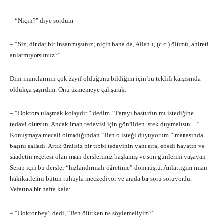
– “Niçin?” diye sordum.
– “Siz, dindar bir insanmışsınız; niçin bana da, Allah’ı, (c.c.) ölümü, ahireti
anlatmıyorsunuz?”
Dini inançlarının çok zayıf olduğunu bildiğim için bu teklifi karşısında
oldukça şaşırdım. Onu üzmemeye çalışarak:
– “Doktora ulaşmak kolaydır.” dedim. “Parayı bastırdın mı istediğine
tedavi olursun. Ancak iman tedavisi için gönülden istek duymalısın…”
Konuşmaya mecali olmadığından “Ben o isteği duyuyorum.” manasında
başını salladı. Artık ümitsiz bir tıbbi tedavinin yanı sıra, ebedi hayatın ve
saadetin reçetesi olan iman derslerimiz başlamış ve son günlerini yaşayan
Serap için bu dersler “hızlandırmalı öğretime” dönmüştü. Anlattığım iman
hakikatlerini bütün ruhuyla meczediyor ve arada bir soru soruyordu.
Vefatına bir hafta kala:
– “Doktor bey” dedi, “Ben ölürken ne söylemeliyim?”