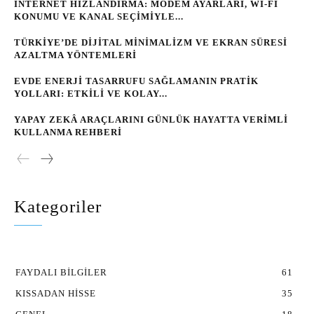
İNTERNET HIZLANDIRMA: MODEM AYARLARI, WI‑FI
KONUMU VE KANAL SEÇIMIYLE...
TÜRKIYE’DE DIJITAL MINIMALIZM VE EKRAN SÜRESI
AZALTMA YÖNTEMLERI
EVDE ENERJI TASARRUFU SAĞLAMANIN PRATIK
YOLLARI: ETKILI VE KOLAY...
YAPAY ZEKÂ ARAÇLARINI GÜNLÜK HAYATTA VERIMLI
KULLANMA REHBERI
Kategoriler
FAYDALI BILGILER
61
KISSADAN HISSE
35