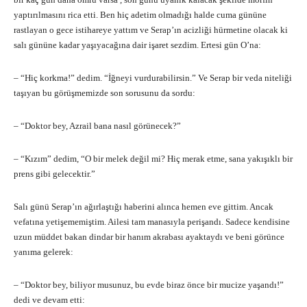
yaptırılmasını rica etti. Ben hiç adetim olmadığı halde cuma gününe
rastlayan o gece istihareye yattım ve Serap’ın acizliği hürmetine olacak ki
salı gününe kadar yaşıyacağına dair işaret sezdim. Ertesi gün O’na:
– “Hiç korkma!” dedim. “İğneyi vurdurabilirsin.” Ve Serap bir veda niteliği
taşıyan bu görüşmemizde son sorusunu da sordu:
– “Doktor bey, Azrail bana nasıl görünecek?”
– “Kızım” dedim, “O bir melek değil mi? Hiç merak etme, sana yakışıklı bir
prens gibi gelecektir.”
Salı günü Serap’ın ağırlaştığı haberini alınca hemen eve gittim. Ancak
vefatına yetişememiştim. Ailesi tam manasıyla perişandı. Sadece kendisine
uzun müddet bakan dindar bir hanım akrabası ayaktaydı ve beni görünce
yanıma gelerek:
– “Doktor bey, biliyor musunuz, bu evde biraz önce bir mucize yaşandı!”
dedi ve devam etti: