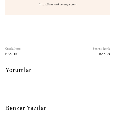
https://www.okumanya.com
Facebook
X
Pinterest
WhatsAp
Önceki İçerik
Sonraki İçerik
NASIHAT
BAZEN
Yorumlar
Benzer Yazılar