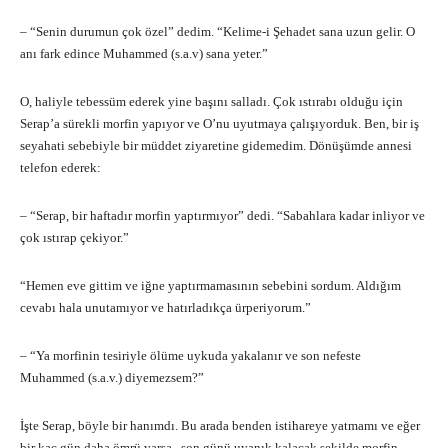
– “Senin durumun çok özel” dedim. “Kelime-i Şehadet sana uzun gelir. O
anı fark edince Muhammed (s.a.v) sana yeter.”
O, haliyle tebessüm ederek yine başını salladı. Çok ıstırabı olduğu için
Serap’a sürekli morfin yapıyor ve O’nu uyutmaya çalışıyorduk. Ben, bir iş
seyahati sebebiyle bir müddet ziyaretine gidemedim. Dönüşümde annesi
telefon ederek:
– “Serap, bir haftadır morfin yaptırmıyor” dedi. “Sabahlara kadar inliyor ve
çok ıstırap çekiyor.”
“Hemen eve gittim ve iğne yaptırmamasının sebebini sordum. Aldığım
cevabı hala unutamıyor ve hatırladıkça ürperiyorum.”
– “Ya morfinin tesiriyle ölüme uykuda yakalanır ve son nefeste
Muhammed (s.a.v.) diyemezsem?”
İşte Serap, böyle bir hanımdı. Bu arada benden istihareye yatmamı ve eğer
bir kaç gün daha ömrü varsa , son günü uyanık kalacak şekilde morfin