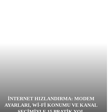
İNTERNET HIZLANDIRMA: MODEM
AYARLARI, WI‑FI KONUMU VE KANAL
SEÇIMIYLE 15 PRATIK YOL