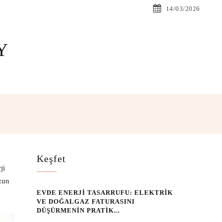
14/03/2026
Y
sApp
Keşfet
ji
zun
EVDE ENERJI TASARRUFU: ELEKTRIK
VE DOĞALGAZ FATURASINI
DÜŞÜRMENIN PRATIK...