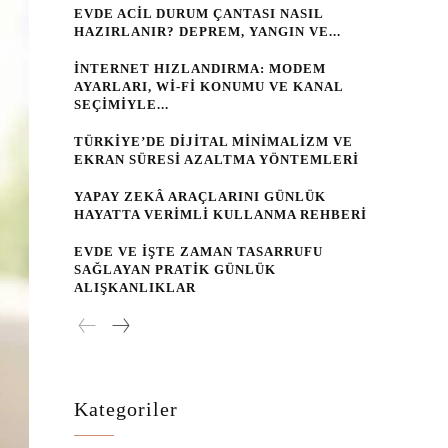
EVDE ACIL DURUM ÇANTASI NASIL
HAZIRLANIR? DEPREM, YANGIN VE...
İNTERNET HIZLANDIRMA: MODEM
AYARLARI, WI‑FI KONUMU VE KANAL
SEÇIMIYLE...
TÜRKIYE’DE DIJITAL MINIMALIZM VE
EKRAN SÜRESI AZALTMA YÖNTEMLERI
YAPAY ZEKÂ ARAÇLARINI GÜNLÜK
HAYATTA VERIMLI KULLANMA REHBERI
EVDE VE İŞTE ZAMAN TASARRUFU
SAĞLAYAN PRATIK GÜNLÜK
ALIŞKANLIKLAR
Kategoriler