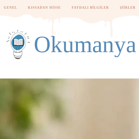
GENEL
KISSADAN HISSE
FAYDALI BILGILER
ŞIIRLER
Okumanya