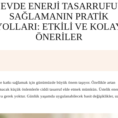
EVDE ENERJI TASARRUFU
SAĞLAMANIN PRATIK
YOLLARI: ETKILI VE KOLA
ÖNERILER
Facebook
X
Pinterest
What
ye katkı sağlamak için günümüzde büyük önem taşıyor. Özellikle artan
ınacak küçük önlemlerle ciddi tasarruf elde etmek mümkün. Üstelik ener
a gerek yoktur. Günlük yaşamda uygulanabilecek basit değişiklikler, u