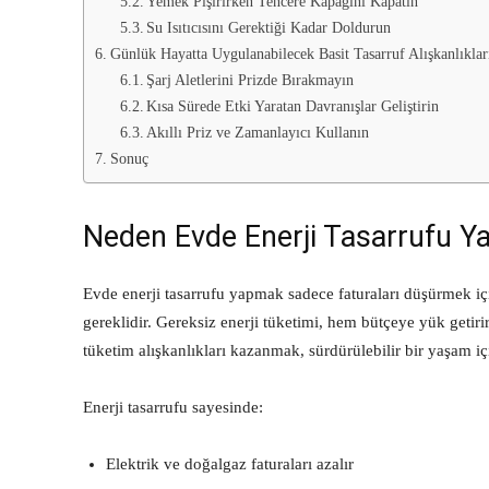
Yemek Pişirirken Tencere Kapağını Kapatın
Su Isıtıcısını Gerektiği Kadar Doldurun
Günlük Hayatta Uygulanabilecek Basit Tasarruf Alışkanlıklar
Şarj Aletlerini Prizde Bırakmayın
Kısa Sürede Etki Yaratan Davranışlar Geliştirin
Akıllı Priz ve Zamanlayıcı Kullanın
Sonuç
Neden Evde Enerji Tasarrufu Y
Evde enerji tasarrufu yapmak sadece faturaları düşürmek i
gereklidir. Gereksiz enerji tüketimi, hem bütçeye yük getir
tüketim alışkanlıkları kazanmak, sürdürülebilir bir yaşam iç
Enerji tasarrufu sayesinde:
Elektrik ve doğalgaz faturaları azalır