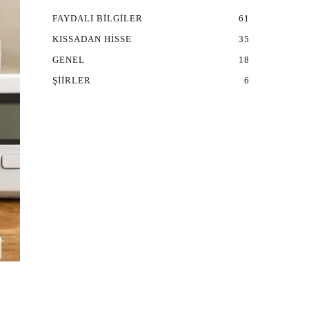
FAYDALI BILGILER
61
KISSADAN HISSE
35
GENEL
18
ŞIIRLER
6