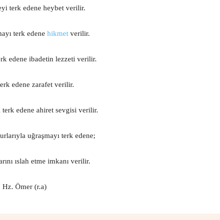
yi terk edene heybet verilir.
ayı terk edene
hikmet
verilir.
k edene ibadetin lezzeti verilir.
erk edene zarafet verilir.
terk edene ahiret sevgisi verilir.
urlarıyla uğraşmayı terk edene;
rını ıslah etme imkanı verilir.
Hz. Ömer (r.a)