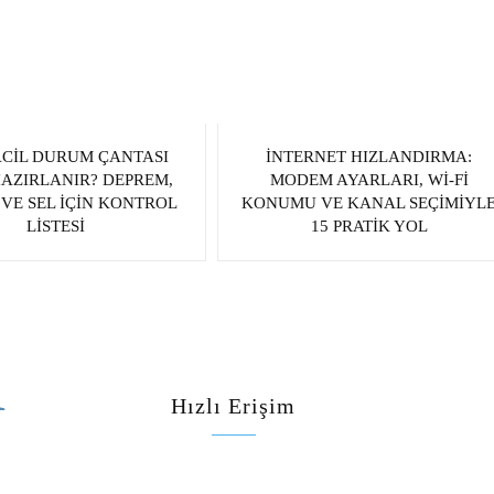
ACIL DURUM ÇANTASI
İNTERNET HIZLANDIRMA:
HAZIRLANIR? DEPREM,
MODEM AYARLARI, WI‑FI
VE SEL İÇIN KONTROL
KONUMU VE KANAL SEÇIMIYL
LISTESI
15 PRATIK YOL
a
Hızlı Erişim