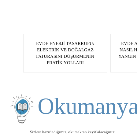
EVDE ENERJI TASARRUFU:
EVDE 
ELEKTRIK VE DOĞALGAZ
NASIL 
FATURASINI DÜŞÜRMENIN
YANGIN 
PRATIK YOLLARI
Okumany
Sizlere hazırladığımız, okumaktan keyif alacağınızı