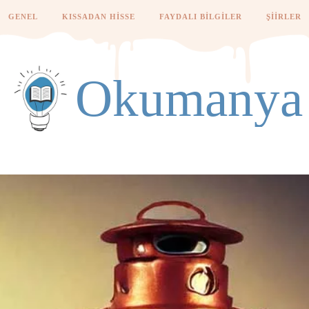
GENEL
KISSADAN HISSE
FAYDALI BILGILER
ŞIIRLER
Okumanya