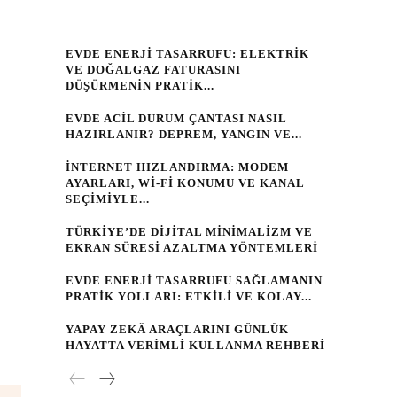
EVDE ENERJI TASARRUFU: ELEKTRIK
VE DOĞALGAZ FATURASINI
DÜŞÜRMENIN PRATIK...
EVDE ACIL DURUM ÇANTASI NASIL
HAZIRLANIR? DEPREM, YANGIN VE...
İNTERNET HIZLANDIRMA: MODEM
AYARLARI, WI‑FI KONUMU VE KANAL
SEÇIMIYLE...
TÜRKIYE’DE DIJITAL MINIMALIZM VE
EKRAN SÜRESI AZALTMA YÖNTEMLERI
EVDE ENERJI TASARRUFU SAĞLAMANIN
PRATIK YOLLARI: ETKILI VE KOLAY...
YAPAY ZEKÂ ARAÇLARINI GÜNLÜK
HAYATTA VERIMLI KULLANMA REHBERI