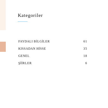
Kategoriler
FAYDALI BILGILER
61
KISSADAN HISSE
35
GENEL
18
ŞIIRLER
6