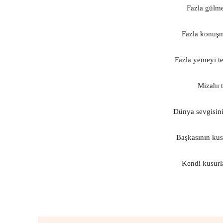
Fazla gülme
Fazla konuşm
Fazla yemeyi ter
Mizahı t
Dünya sevgisini 
Başkasının kus
Kendi kusurla