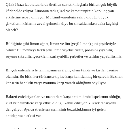
Çünkü bazı laboratuarlarda üretilen sentetik ilaçlarla birileri çok büyük
kârlar elde ediyor. Limonun tadı güzel ve kemoterapinin korkunç yan
etkilerine sebep olmuyor. Multimilyonerlerin sahip olduğu büyük
şirketlerin kârlarına zeval gelmesin diye bu sır saklanırken daha kaç kişi
ölecek?
Bildiğiniz gibi limon ağacı, limon ve lim (yeşil limon) gibi çeşitleriyle
bilinir. Bu meyveyi farklı şekillerde yiyebilirsiniz, posasını yiyebilir,
suyunu sıkabilir, içecekler hazırlayabilir, şerbetler ve tatlılar yapabilirsiniz.
Bir çok erdemleriyle tanınır, ama en ilginç olanı tümör ve kistler üzerine
olanıdır. Bu bitki her tür kanser tipine karşı kanıtlanmış bir çaredir. Bazıları
kanserin her türlü varyasyonuna karşı yararlı olduğunu söylüyor.
Bakteri enfeksiyonları ve mantarlara karşı anti mikrobal spektrum olduğu,
kurt ve parazitlere karşı etkili olduğu kabul ediliyor. Yüksek tansiyonu
dengeliyor. Ayrıca stresle savaşan, sinir bozukluklarına iyi gelen
antidepresan etkisi var.