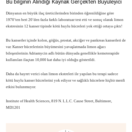
Bu bilginin Alındığı Kaynak Gerçekten Büyüleyici
Dünyanın en büyük ilaç üreticilerinden birinden öğrenildiğine göre
1970’ten beri 20’den fazla farklı laboratuar test etti ve sonuç olarak limon
ekstresinin 12 kanser tipinde kötü huylu hücreleri yok ettiği ortaya çıktı!
Bu kanserler içinde kolon, göğüs, prostat, akciğer ve pankreas kanserleri de
var. Kanser hücrelerinin büyümesini yavaşlatmada limon ağacı
bileşenlerinin Adriamycin adlı bütün dünyada genellikle kemoterapide
kullanılan ilaçtan 10,000 kat daha iyi olduğu gösterildi.
Daha da hayret verici olan limon ekstreleri ile yapılan bu terapi sadece
kötü huylu kanser hücrelerini yok ediyor ve sağlıklı hücrelere hiçbir menfi
etkisi bulunmuyor.
Institute of Health Sciences, 819 N. L.L.C. Cause Street, Baltimore,
MD1201