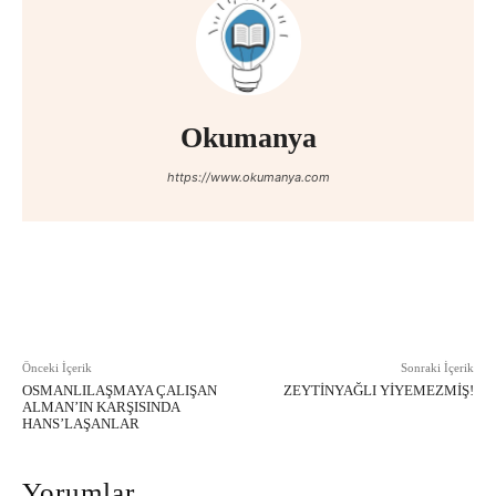
Okumanya
https://www.okumanya.com
Facebook
X
Pinterest
WhatsAp
Önceki İçerik
Sonraki İçerik
OSMANLILAŞMAYA ÇALIŞAN
ZEYTINYAĞLI YIYEMEZMIŞ!
ALMAN’IN KARŞISINDA
HANS’LAŞANLAR
Yorumlar