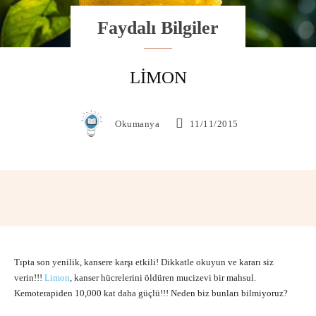
Faydalı Bilgiler
LIMON
Okumanya
11/11/2015
Facebook
X
Pinterest
WhatsAp
Tıpta son yenilik, kansere karşı etkili! Dikkatle okuyun ve kararı siz
verin!!!
Limon
, kanser hücrelerini öldüren mucizevi bir mahsul.
Kemoterapiden 10,000 kat daha güçlü!!! Neden biz bunları bilmiyoruz?