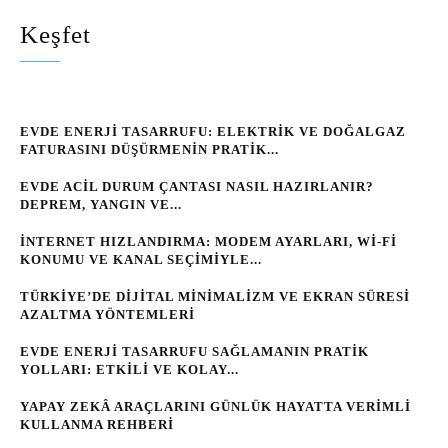
Keşfet
EVDE ENERJI TASARRUFU: ELEKTRIK VE DOĞALGAZ
FATURASINI DÜŞÜRMENIN PRATIK...
EVDE ACIL DURUM ÇANTASI NASIL HAZIRLANIR?
DEPREM, YANGIN VE...
İNTERNET HIZLANDIRMA: MODEM AYARLARI, WI‑FI
KONUMU VE KANAL SEÇIMIYLE...
TÜRKIYE’DE DIJITAL MINIMALIZM VE EKRAN SÜRESI
AZALTMA YÖNTEMLERI
EVDE ENERJI TASARRUFU SAĞLAMANIN PRATIK
YOLLARI: ETKILI VE KOLAY...
YAPAY ZEKÂ ARAÇLARINI GÜNLÜK HAYATTA VERIMLI
KULLANMA REHBERI