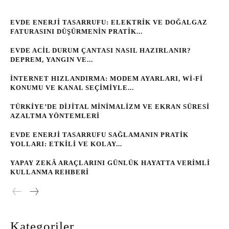
EVDE ENERJI TASARRUFU: ELEKTRIK VE DOĞALGAZ
FATURASINI DÜŞÜRMENIN PRATIK...
EVDE ACIL DURUM ÇANTASI NASIL HAZIRLANIR?
DEPREM, YANGIN VE...
İNTERNET HIZLANDIRMA: MODEM AYARLARI, WI‑FI
KONUMU VE KANAL SEÇIMIYLE...
TÜRKIYE’DE DIJITAL MINIMALIZM VE EKRAN SÜRESI
AZALTMA YÖNTEMLERI
EVDE ENERJI TASARRUFU SAĞLAMANIN PRATIK
YOLLARI: ETKILI VE KOLAY...
YAPAY ZEKÂ ARAÇLARINI GÜNLÜK HAYATTA VERIMLI
KULLANMA REHBERI
Kategoriler