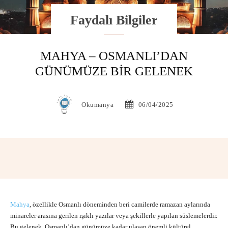
Faydalı Bilgiler
MAHYA – OSMANLI’DAN
GÜNÜMÜZE BIR GELENEK
Okumanya
06/04/2025
Facebook
X
Pinterest
WhatsAp
Mahya
, özellikle Osmanlı döneminden beri camilerde ramazan aylarında
minareler arasına gerilen ışıklı yazılar veya şekillerle yapılan süslemelerdir.
Bu gelenek, Osmanlı’dan günümüze kadar ulaşan önemli kültürel