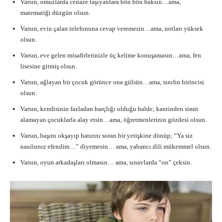
Varsın, omuzlarda cenaze taşıyanlara bön bön baksın…ama,
matematiği düzgün olsun.
Varsın, evin çalan telefonuna cevap veremesin…ama, notları yüksek
olsun.
Varsın, eve gelen misafirlerinizle üç kelime konuşamasın…ama, fen
lisesine gitmiş olsun.
Varsın, ağlayan bir çocuk görünce ona gülsün…ama, sınıfın birincisi
olsun.
Varsın, kendisinin fazladan harçlığı olduğu halde; kantinden simit
alamayan çocuklarla alay etsin…ama, öğretmenlerinin gözdesi olsun.
Varsın, başını okşayıp hatırını soran bir yetişkine dönüp; “Ya siz
nasılsınız efendim…” diyemesin… ama, yabancı dili mükemmel olsun.
Varsın, oyun arkadaşları olmasın… ama, sınavlarda “on” çeksin.