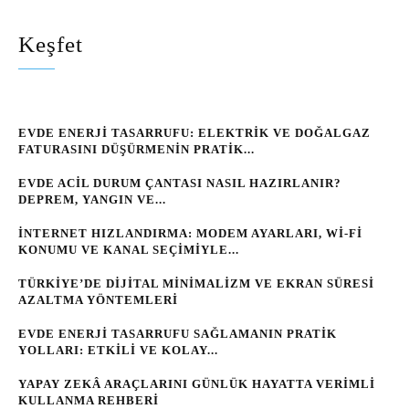
Keşfet
EVDE ENERJI TASARRUFU: ELEKTRIK VE DOĞALGAZ
FATURASINI DÜŞÜRMENIN PRATIK...
EVDE ACIL DURUM ÇANTASI NASIL HAZIRLANIR?
DEPREM, YANGIN VE...
İNTERNET HIZLANDIRMA: MODEM AYARLARI, WI‑FI
KONUMU VE KANAL SEÇIMIYLE...
TÜRKIYE’DE DIJITAL MINIMALIZM VE EKRAN SÜRESI
AZALTMA YÖNTEMLERI
EVDE ENERJI TASARRUFU SAĞLAMANIN PRATIK
YOLLARI: ETKILI VE KOLAY...
YAPAY ZEKÂ ARAÇLARINI GÜNLÜK HAYATTA VERIMLI
KULLANMA REHBERI