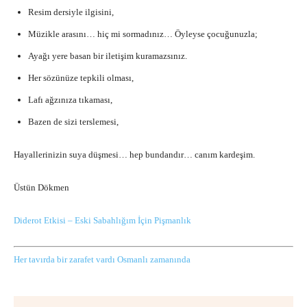
Resim dersiyle ilgisini,
Müzikle arasını… hiç mi sormadınız… Öyleyse çocuğunuzla;
Ayağı yere basan bir iletişim kuramazsınız.
Her sözünüze tepkili olması,
Lafı ağzınıza tıkaması,
Bazen de sizi terslemesi,
Hayallerinizin suya düşmesi… hep bundandır… canım kardeşim.
Üstün Dökmen
Diderot Etkisi – Eski Sabahlığım İçin Pişmanlık
Her tavırda bir zarafet vardı Osmanlı zamanında