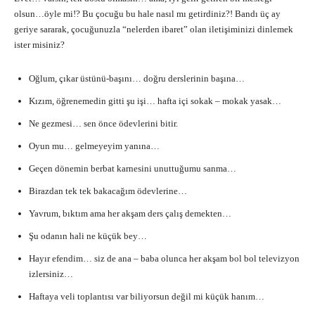
olsun…öyle mi!? Bu çocuğu bu hale nasıl mı getirdiniz?! Bandı üç ay
geriye sararak, çocuğunuzla “nelerden ibaret” olan iletişiminizi dinlemek
ister misiniz?
Oğlum, çıkar üstünü-başını… doğru derslerinin başına…
Kızım, öğrenemedin gitti şu işi… hafta içi sokak – mokak yasak…
Ne gezmesi… sen önce ödevlerini bitir.
Oyun mu… gelmeyeyim yanına…
Geçen dönemin berbat karnesini unuttuğumu sanma…
Birazdan tek tek bakacağım ödevlerine…
Yavrum, bıktım ama her akşam ders çalış demekten…
Şu odanın hali ne küçük bey…
Hayır efendim… siz de ana – baba olunca her akşam bol bol televizyon
izlersiniz…
Haftaya veli toplantısı var biliyorsun değil mi küçük hanım…