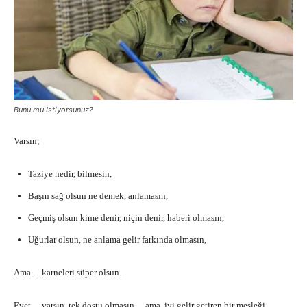
Bunu mu İstiyorsunuz?
Varsın;
Taziye nedir, bilmesin,
Başın sağ olsun ne demek, anlamasın,
Geçmiş olsun kime denir, niçin denir, haberi olmasın,
Uğurlar olsun, ne anlama gelir farkında olmasın,
Ama… karneleri süper olsun.
Evet… varsın, tek dostu olmasın… ama, iyi gelir getiren bir mesleği