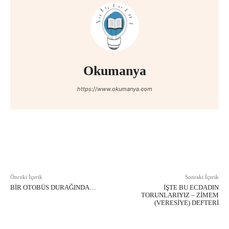
Okumanya
https://www.okumanya.com
Facebook
X
Pinterest
WhatsAp
Önceki İçerik
Sonraki İçerik
BIR OTOBÜS DURAĞINDA…
İŞTE BU ECDADIN
TORUNLARIYIZ – ZIMEM
(VERESIYE) DEFTERI