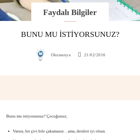
Faydalı Bilgiler
BUNU MU İSTIYORSUNUZ?
Okumanya
21/02/2016
Facebook
X
Pinterest
WhatsAp
Bunu mu istiyorsunuz? Çocuğunuz;
Varsın, bir çivi bile çakamasın…ama, dersleri iyi olsun.