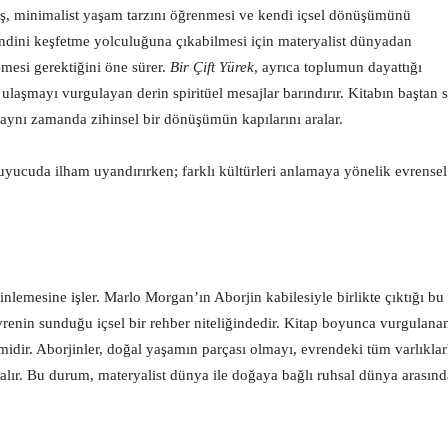
ş, minimalist yaşam tarzını öğrenmesi ve kendi içsel dönüşümünü
kendini keşfetme yolculuğuna çıkabilmesi için materyalist dünyadan
mesi gerektiğini öne sürer.
Bir Çift Yürek
, ayrıca toplumun dayattığı
laşmayı vurgulayan derin spiritüel mesajlar barındırır. Kitabın baştan 
, aynı zamanda zihinsel bir dönüşümün kapılarını aralar.
uyucuda ilham uyandırırken; farklı kültürleri anlamaya yönelik evrensel
rinlemesine işler. Marlo Morgan’ın Aborjin kabilesiyle birlikte çıktığı bu
vrenin sunduğu içsel bir rehber niteliğindedir. Kitap boyunca vurgulana
idir. Aborjinler, doğal yaşamın parçası olmayı, evrendeki tüm varlıklar
alır. Bu durum, materyalist dünya ile doğaya bağlı ruhsal dünya arasınd