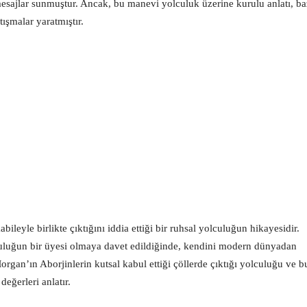
esajlar sunmuştur. Ancak, bu manevi yolculuk üzerine kurulu anlatı, ba
tışmalar yaratmıştır.
ileyle birlikte çıktığını iddia ettiği bir ruhsal yolculuğun hikayesidir.
luluğun bir üyesi olmaya davet edildiğinde, kendini modern dünyadan
rgan’ın Aborjinlerin kutsal kabul ettiği çöllerde çıktığı yolculuğu ve b
eğerleri anlatır.