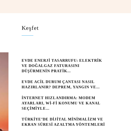
Keşfet
EVDE ENERJI TASARRUFU: ELEKTRIK
VE DOĞALGAZ FATURASINI
DÜŞÜRMENIN PRATIK...
EVDE ACIL DURUM ÇANTASI NASIL
HAZIRLANIR? DEPREM, YANGIN VE...
İNTERNET HIZLANDIRMA: MODEM
AYARLARI, WI‑FI KONUMU VE KANAL
SEÇIMIYLE...
TÜRKIYE’DE DIJITAL MINIMALIZM VE
EKRAN SÜRESI AZALTMA YÖNTEMLERI