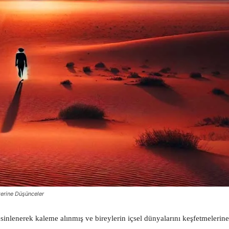
zerine Düşünceler
sinlenerek kaleme alınmış ve bireylerin içsel dünyalarını keşfetmelerine