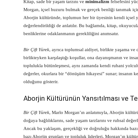
Kitap, sade bir yaşam tarzını ve
minimalizm
felsefesini yüc
Morgan, içsel huzuru bulmak ve gerçek benliği tanımak içi
Aborjin kültüründe, toplumun her bir üyesinin kendi içsel 
değerlendirildiği de anlatılır. Bu bağlamda, kitap, okuyuc
benliklerine odaklanmanın gerekliliğini anımsatır.
Bir Çift Yürek
, ayrıca toplumsal aidiyet, birlikte yaşama ve
birlikteyken karşılaştığı koşullar, ona dayanışmanın ve in
toplulukla bütünleşmesi, aynı zamanda kendi ruhani yolculuğ
değerler, okurlara bir “dönüşüm hikayesi” sunar; insanın ke
olduğunu gösterir.
Aborjin Kültürünün Yansıtılması ve Te
Bir Çift Yürek
, Marlo Morgan’ın anlatımıyla, Aborjin kültür
doğaya bağlılıklarını, sade yaşam tarzlarını ve ruhsal değer
Ancak bu yaklaşım, gerçekliği ve doğruluğu hakkında bazı 
bazı Aborjin grupları ve topluluk liderleri, Morgan’ın kültür