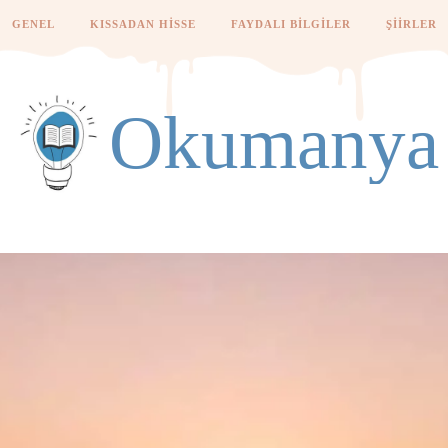
GENEL
KISSADAN HISSE
FAYDALI BILGILER
ŞIIRLER
Okumanya