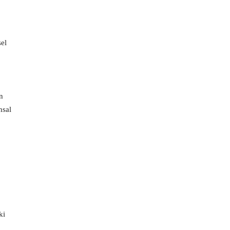
sel
n
hsal
ki