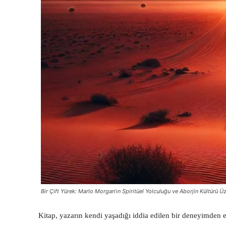
Bir Çift Yürek: Marlo Morgan’ın Spiritüel Yolculuğu ve Aborjin Kültürü Ü
Kitap, yazarın kendi yaşadığı iddia edilen bir deneyimden e