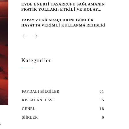
EVDE ENERJI TASARRUFU SAĞLAMANIN
PRATIK YOLLARI: ETKILI VE KOLAY...
YAPAY ZEKÂ ARAÇLARINI GÜNLÜK
HAYATTA VERIMLI KULLANMA REHBERI
Kategoriler
FAYDALI BILGILER
61
KISSADAN HISSE
35
GENEL
18
ŞIIRLER
6
,