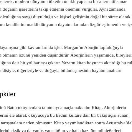
elterek, modern dünyanın tüketim odaklı yapısına bir alternatif sunar.
n doğanın işaretlerini takip etmenin önemini vurgular. Aynı zamanda
yolculuğuna saygı duyulduğu ve kişisel gelişimin doğal bir süreç olarak
ulara kendilerini maddi dünyanın dayatmalarından özgürleştirmenin ve iç
 dayanışma gibi kavramları da işler. Morgan’ın Aborjin topluluğuyla
san olmanın özünü yeniden düşündürür. Aborjinlerin yaşamında, bireyleri
una dair bir yol haritası çıkarır. Yazarın kitap boyunca aktardığı bu ru
ndisiyle, diğerleriyle ve doğayla bütünleşmesinin hayatın anahtarı
pkiler
ünü Batılı okuyuculara tanıtmayı amaçlamaktadır. Kitap, Aborjinlerin
lerini ele alarak okuyucuya bu kadim kültüre dair bir bakış açısı sunar.
tartışmalara neden olmuştur. Kitap yayımlandıktan sonra Avustralya’da
lerini eksik ya da yanlış yansıttığını ve hatta bazı önemli değerleri