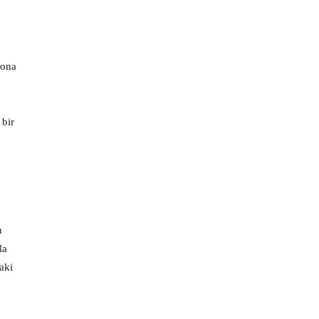
sona
 bir
n
la
aki